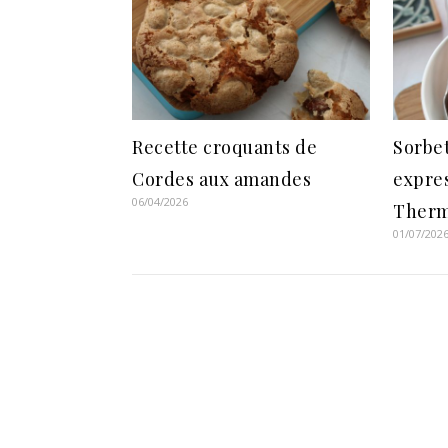
Recette croquants de
Sorbet
Cordes aux amandes
expres
06/04/2026
Ther
01/07/202