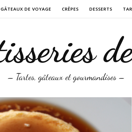
T GÂTEAUX DE VOYAGE
CRÊPES
DESSERTS
TAR
isseries d
– Tartes, gâteaux et gourmandises –