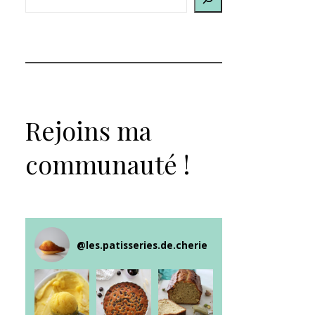
Rejoins ma
communauté !
@
les.patisseries.de.cherie