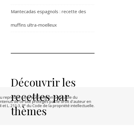
Mantecadas espagnols : recette des
muffins ultra-moelleux
Découvrir les
recettes par
 ou reproduit sans autorisation préalable du
tenus de ce site protégés par le droit d'auteur en
 et L. 211-3, 8° du Code de la propriété intellectuelle.
thèmes