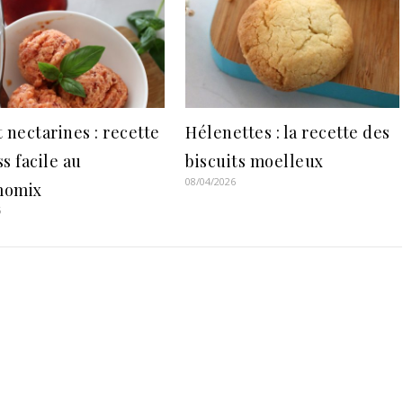
 nectarines : recette
Hélenettes : la recette des
s facile au
biscuits moelleux
08/04/2026
momix
6