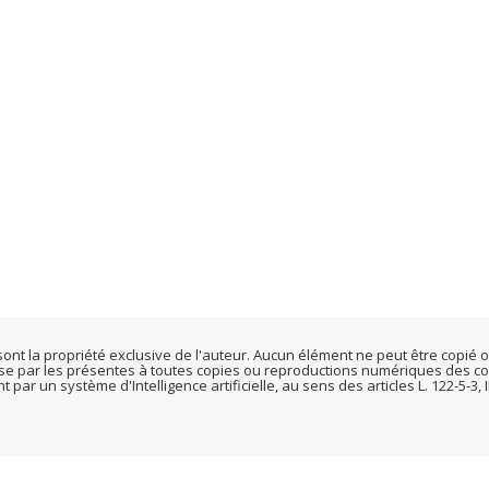
t sont la propriété exclusive de l'auteur. Aucun élément ne peut être copié
ose par les présentes à toutes copies ou reproductions numériques des con
r un système d'Intelligence artificielle, au sens des articles L. 122-5-3, III