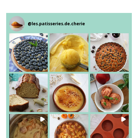
@
les.patisseries.de.cherie