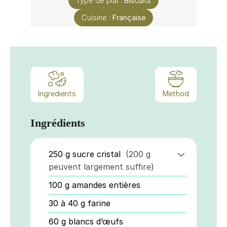
Type de plat :
Biscuits
Cuisine :
Française
Ingredients
Method
Ingrédients
250
g
sucre cristal
(200 g
peuvent largement suffire)
100
g
amandes entières
30 à 40
g
farine
60
g
blancs d’œufs