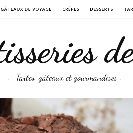
T GÂTEAUX DE VOYAGE
CRÊPES
DESSERTS
TAR
isseries d
– Tartes, gâteaux et gourmandises –