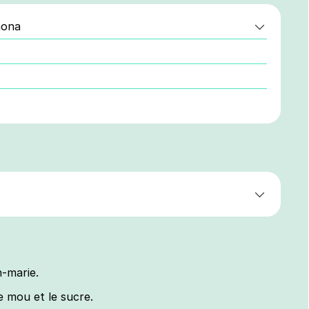
hona
n-marie.
e mou et le sucre.