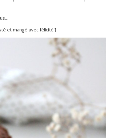
ous…
sté et mangé avec félicité.]