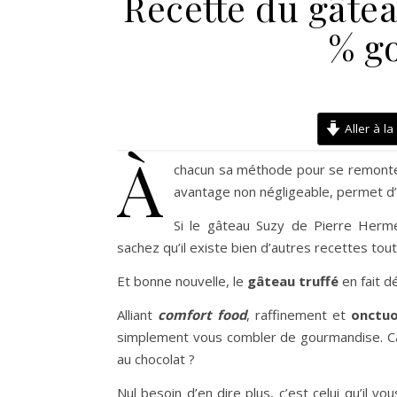
Recette du gâtea
% g
Aller à la
À
chacun sa méthode pour se remonter
avantage non négligeable, permet d’all
Si le gâteau Suzy de Pierre Hermé 
sachez qu’il existe bien d’autres recettes tou
Et bonne nouvelle, le
gâteau truffé
en fait d
Alliant
comfort food
, raffinement et
onctuo
simplement vous combler de gourmandise. Car,
au chocolat ?
Nul besoin d’en dire plus, c’est celui qu’il 