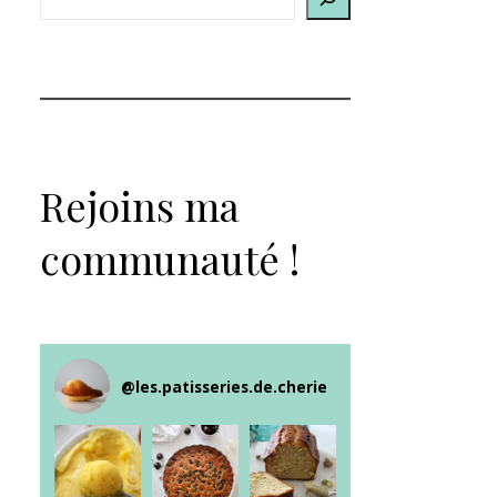
Rejoins ma
communauté !
@
les.patisseries.de.cherie