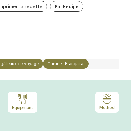
Imprimer la recette
Pin Recipe
 gâteaux de voyage
Cuisine :
Française
Equipment
Method