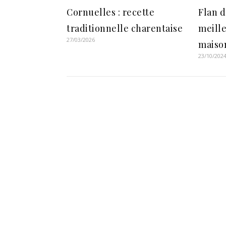
Cornuelles : recette
Flan d
traditionnelle charentaise
meille
27/03/2026
maiso
23/10/202