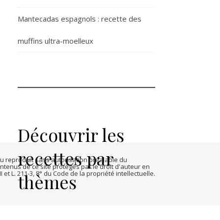
Mantecadas espagnols : recette des
muffins ultra-moelleux
Découvrir les
recettes par
 ou reproduit sans autorisation préalable du
tenus de ce site protégés par le droit d'auteur en
 et L. 211-3, 8° du Code de la propriété intellectuelle.
thèmes