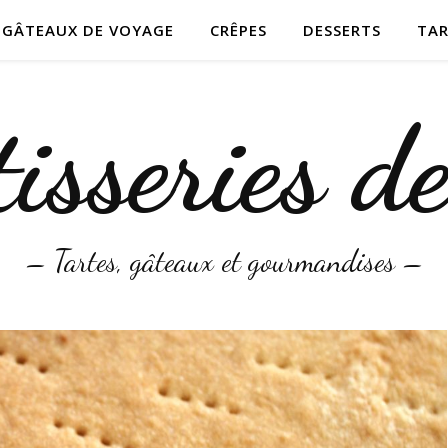
T GÂTEAUX DE VOYAGE
CRÊPES
DESSERTS
TAR
isseries d
– Tartes, gâteaux et gourmandises –