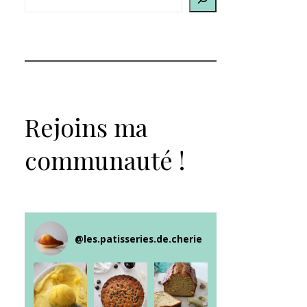
Rejoins ma
communauté !
@
les.patisseries.de.cherie