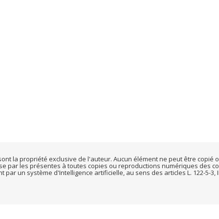
t sont la propriété exclusive de l'auteur. Aucun élément ne peut être copié
ose par les présentes à toutes copies ou reproductions numériques des con
r un système d'Intelligence artificielle, au sens des articles L. 122-5-3, III