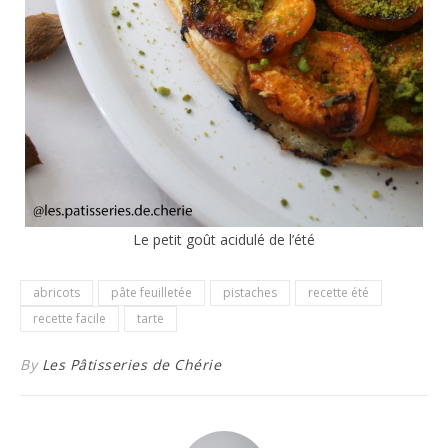
Le petit goût acidulé de l’été
abricots
pâte feuilletée
pistaches
recette été
recette facile
tarte
By
Les Pâtisseries de Chérie